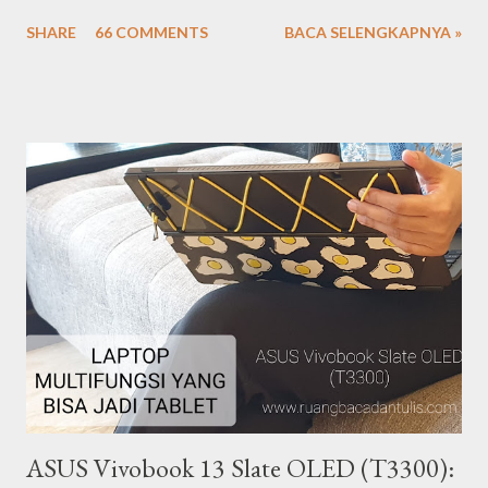
perempuan membuka suara atas nama keadilan, keamanan, dan
SHARE
66 COMMENTS
BACA SELENGKAPNYA »
kesetaraan hak. Kini para perempuan berhasil mengukir berbagai
prestasi gemilang mulai dari bidang politik, ekonomi, sosial,
budaya hingga hukum. Peringatan hari perempuan internasional
tahun ini (ke-106) dirayakan di banyak negara di dunia dengan
berbagai kegiatan seperti pertunjukan seni, konferensi, kegiatan
amal, kampanye, hingga pawai. Perempuan terlepas dari seorang
ibu rumah tangga, pebisnis, atau pekerja, menurut saya mereka
adalah manusia-manusia yang memiliki peran penting dalam
segala lini kehidupan. Saya percaya ada banyak perempuan yang
menginspirasi di sekitar kita. Dengan latar belakang tersebut,
dalam rangka syukuran 4 tahun blog Ze...
ASUS Vivobook 13 Slate OLED (T3300):