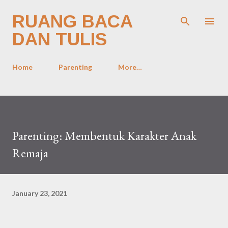
Skip to main content
RUANG BACA
DAN TULIS
Home
Parenting
More…
Parenting: Membentuk Karakter Anak
Remaja
January 23, 2021