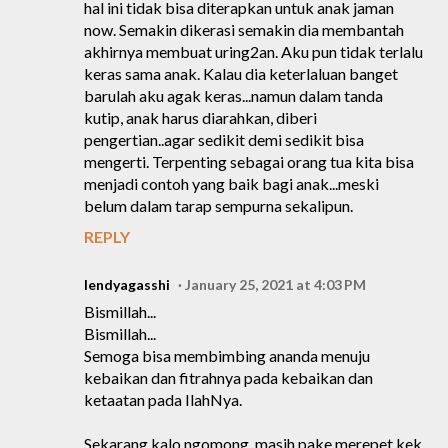
hal ini tidak bisa diterapkan untuk anak jaman
now. Semakin dikerasi semakin dia membantah
akhirnya membuat uring2an. Aku pun tidak terlalu
keras sama anak. Kalau dia keterlaluan banget
barulah aku agak keras...namun dalam tanda
kutip, anak harus diarahkan, diberi
pengertian..agar sedikit demi sedikit bisa
mengerti. Terpenting sebagai orang tua kita bisa
menjadi contoh yang baik bagi anak...meski
belum dalam tarap sempurna sekalipun.
REPLY
lendyagasshi
January 25, 2021 at 4:03 PM
Bismillah...
Bismillah...
Semoga bisa membimbing ananda menuju
kebaikan dan fitrahnya pada kebaikan dan
ketaatan pada IlahNya.
Sekarang kalo ngomong, masih pake merepet kek