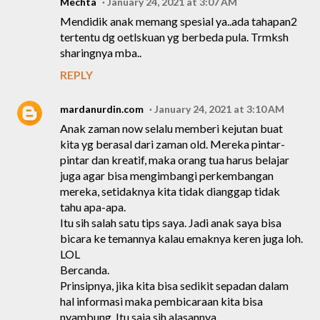
Mechta
January 24, 2021 at 3:07 AM
Mendidik anak memang spesial ya..ada tahapan2
tertentu dg oetlskuan yg berbeda pula. Trmksh
sharingnya mba..
REPLY
mardanurdin.com
January 24, 2021 at 3:10 AM
Anak zaman now selalu memberi kejutan buat
kita yg berasal dari zaman old. Mereka pintar-
pintar dan kreatif, maka orang tua harus belajar
juga agar bisa mengimbangi perkembangan
mereka, setidaknya kita tidak dianggap tidak
tahu apa-apa.
Itu sih salah satu tips saya. Jadi anak saya bisa
bicara ke temannya kalau emaknya keren juga loh.
LOL
Bercanda.
Prinsipnya, jika kita bisa sedikit sepadan dalam
hal informasi maka pembicaraan kita bisa
nyambung. Itu saja sih alasannya.