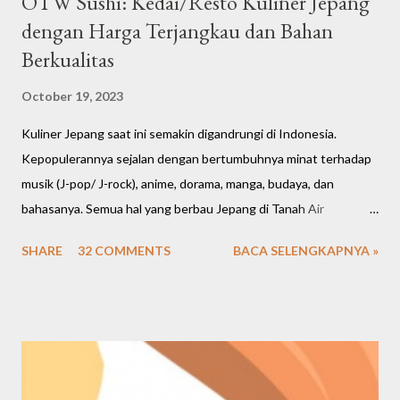
OTW Sushi: Kedai/Resto Kuliner Jepang
dengan Harga Terjangkau dan Bahan
Berkualitas
October 19, 2023
Kuliner Jepang saat ini semakin digandrungi di Indonesia.
Kepopulerannya sejalan dengan bertumbuhnya minat terhadap
musik (J-pop/ J-rock), anime, dorama, manga, budaya, dan
bahasanya. Semua hal yang berbau Jepang di Tanah Air
meningkat cukup signifikan. Bahkan restoran dan cafe saat ini
SHARE
32 COMMENTS
BACA SELENGKAPNYA »
banyak mengusung tema Jepang, menawarkan banyak pilihan
makanan dan menghadirkan nuansa Negeri Sakura. Kalau mau
buka bisnis, marketnya juga ternyata cukup luas di berbagai
kalangan. Kembali lagi bahas seputar kuliner Jepang, saya mau
kasih rekomendasi salah satu kedai/ resto Jepang favorit saya
sejak 2015-an, namanya OTW Sushi.