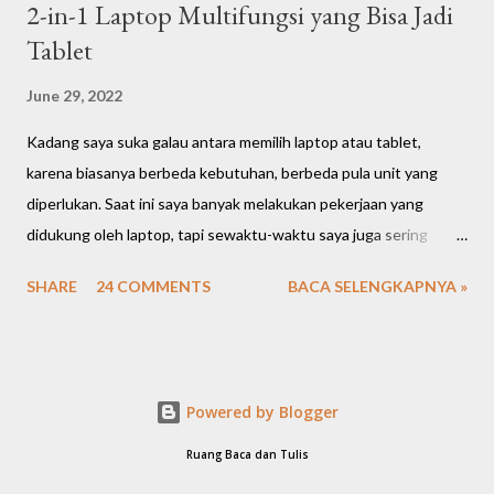
2-in-1 Laptop Multifungsi yang Bisa Jadi
Tablet
June 29, 2022
Kadang saya suka galau antara memilih laptop atau tablet,
karena biasanya berbeda kebutuhan, berbeda pula unit yang
diperlukan. Saat ini saya banyak melakukan pekerjaan yang
didukung oleh laptop, tapi sewaktu-waktu saya juga sering
memerlukan tablet untuk memudahkan presentasi ke klien atau
SHARE
24 COMMENTS
BACA SELENGKAPNYA »
mobilisasi, karna tablet terbilang lebih fleksibel dan saat santai
saya lebih nyaman menggunakan tablet untuk hiburan, main
game ringan atau bahkan nonton film/series di aplikasi
berlangganan sambil rebahan. Saat bekerja saya selalu membawa
Powered by Blogger
tas ransel berat berisi dua unit; laptop dan tablet. Sempat
terbayang kayaknya enak kalau ada unit laptop portable yang
Ruang Baca dan Tulis
bisa multifungsi jadi tablet juga. Media Sneak Peak - Vivobook