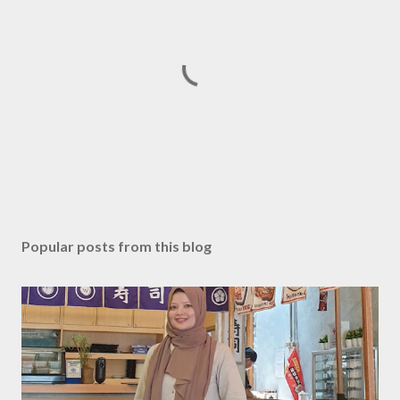
P
o
s
Popular posts from this blog
t
a
C
o
m
m
e
n