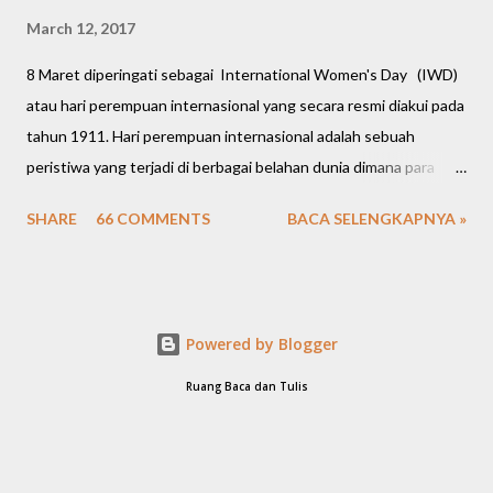
March 12, 2017
8 Maret diperingati sebagai International Women's Day (IWD)
atau hari perempuan internasional yang secara resmi diakui pada
tahun 1911. Hari perempuan internasional adalah sebuah
peristiwa yang terjadi di berbagai belahan dunia dimana para
perempuan membuka suara atas nama keadilan, keamanan, dan
SHARE
66 COMMENTS
BACA SELENGKAPNYA »
kesetaraan hak. Kini para perempuan berhasil mengukir berbagai
prestasi gemilang mulai dari bidang politik, ekonomi, sosial,
budaya hingga hukum. Peringatan hari perempuan internasional
tahun ini (ke-106) dirayakan di banyak negara di dunia dengan
Powered by Blogger
berbagai kegiatan seperti pertunjukan seni, konferensi, kegiatan
amal, kampanye, hingga pawai. Perempuan terlepas dari seorang
Ruang Baca dan Tulis
ibu rumah tangga, pebisnis, atau pekerja, menurut saya mereka
adalah manusia-manusia yang memiliki peran penting dalam
segala lini kehidupan. Saya percaya ada banyak perempuan yang