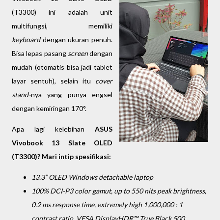
(T3300) ini adalah unit
multifungsi, memiliki
keyboard
dengan ukuran penuh.
Bisa lepas pasang
screen
dengan
mudah (otomatis bisa jadi tablet
layar sentuh), selain itu
cover
stand-
nya
yang punya engsel
dengan kemiringan 170°.
Apa lagi kelebihan
ASUS
Vivobook 13 Slate OLED
(T3300)? Mari intip s
pesifikasi:
13.3” OLED Windows detachable laptop
100% DCI-P3 color gamut, up to 550 nits peak brightness,
0.2 ms response time, extremely high 1,000,000 : 1
contrast ratio, VESA DisplayHDR™ True Black 500