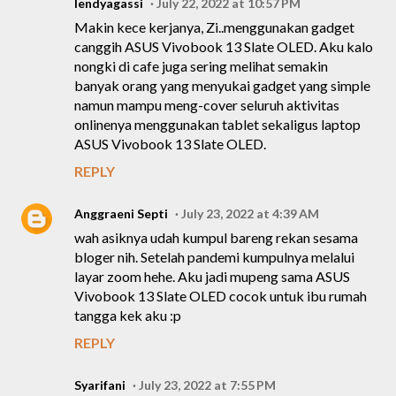
lendyagassi
July 22, 2022 at 10:57 PM
Makin kece kerjanya, Zi..menggunakan gadget
canggih ASUS Vivobook 13 Slate OLED. Aku kalo
nongki di cafe juga sering melihat semakin
banyak orang yang menyukai gadget yang simple
namun mampu meng-cover seluruh aktivitas
onlinenya menggunakan tablet sekaligus laptop
ASUS Vivobook 13 Slate OLED.
REPLY
Anggraeni Septi
July 23, 2022 at 4:39 AM
wah asiknya udah kumpul bareng rekan sesama
bloger nih. Setelah pandemi kumpulnya melalui
layar zoom hehe. Aku jadi mupeng sama ASUS
Vivobook 13 Slate OLED cocok untuk ibu rumah
tangga kek aku :p
REPLY
Syarifani
July 23, 2022 at 7:55 PM