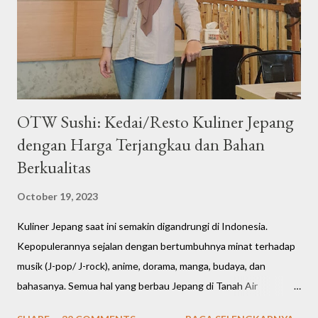
t
OTW Sushi: Kedai/Resto Kuliner Jepang
dengan Harga Terjangkau dan Bahan
Berkualitas
October 19, 2023
Kuliner Jepang saat ini semakin digandrungi di Indonesia.
Kepopulerannya sejalan dengan bertumbuhnya minat terhadap
musik (J-pop/ J-rock), anime, dorama, manga, budaya, dan
bahasanya. Semua hal yang berbau Jepang di Tanah Air
meningkat cukup signifikan. Bahkan restoran dan cafe saat ini