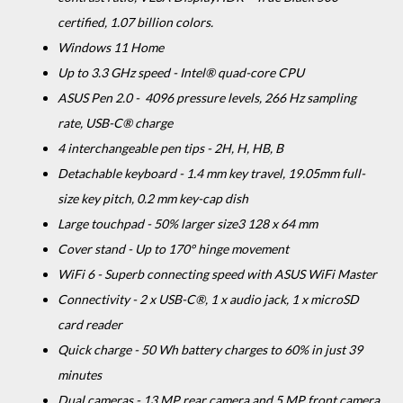
certified, 1.07 billion colors.
Windows 11 Home
Up to 3.3 GHz speed - Intel® quad-core CPU
ASUS Pen 2.0 - 4096 pressure levels, 266 Hz sampling
rate, USB-C® charge
4 interchangeable pen tips - 2H, H, HB, B
Detachable keyboard - 1.4 mm key travel, 19.05mm full-
size key pitch, 0.2 mm key-cap dish
Large touchpad - 50% larger size3 128 x 64 mm
Cover stand - Up to 170° hinge movement
WiFi 6 - Superb connecting speed with ASUS WiFi Master
Connectivity - 2 x USB-C®, 1 x audio jack, 1 x microSD
card reader
Quick charge - 50 Wh battery charges to 60% in just 39
minutes
Dual cameras - 13 MP rear camera and 5 MP front camera