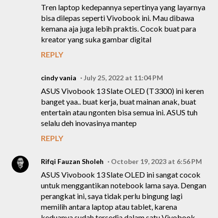
Tren laptop kedepannya sepertinya yang layarnya
bisa dilepas seperti Vivobook ini. Mau dibawa
kemana aja juga lebih praktis. Cocok buat para
kreator yang suka gambar digital
REPLY
cindy vania
July 25, 2022 at 11:04 PM
ASUS Vivobook 13 Slate OLED (T3300) ini keren
banget yaa.. buat kerja, buat mainan anak, buat
entertain atau ngonten bisa semua ini. ASUS tuh
selalu deh inovasinya mantep
REPLY
Rifqi Fauzan Sholeh
October 19, 2023 at 6:56 PM
ASUS Vivobook 13 Slate OLED ini sangat cocok
untuk menggantikan notebook lama saya. Dengan
perangkat ini, saya tidak perlu bingung lagi
memilih antara laptop atau tablet, karena
keduanya sudah tersedia dalam satu Vivobook