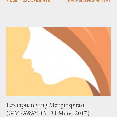
SHARE
32 COMMENTS
BACA SELENGKAPNYA »
banyak mengusung tema Jepang, menawarkan banyak pilihan
makanan dan menghadirkan nuansa Negeri Sakura. Kalau mau
buka bisnis, marketnya juga ternyata cukup luas di berbagai
kalangan. Kembali lagi bahas seputar kuliner Jepang, saya mau
kasih rekomendasi salah satu kedai/ resto Jepang favorit saya
sejak 2015-an, namanya OTW Sushi.
Perempuan yang Menginspirasi
(GIVEAWAY: 13 - 31 Maret 2017)