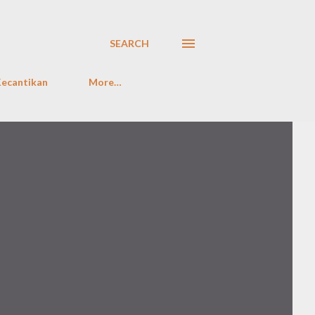
SEARCH
ecantikan
More…