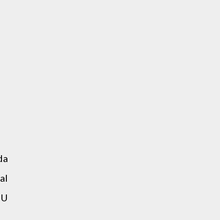
da
al
CU