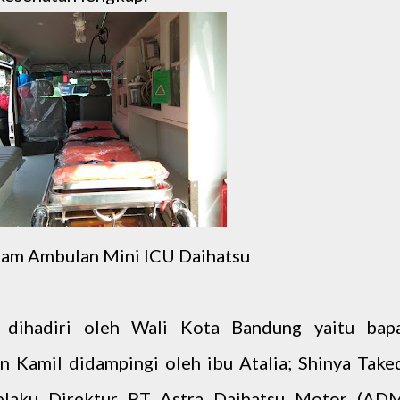
lam Ambulan Mini ICU Daihatsu
 dihadiri oleh Wali Kota Bandung yaitu bap
n Kamil didampingi oleh ibu Atalia; Shinya Take
elaku Direktur PT Astra Daihatsu Motor (ADM