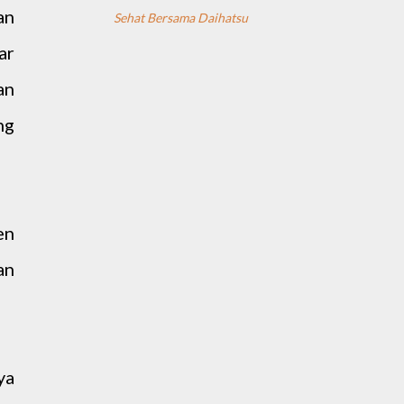
an
Sehat Bersama Daihatsu
ar
an
ng
en
an
ya