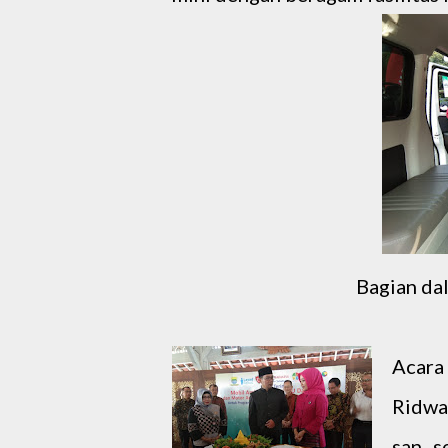
Bagian da
Acara
Ridwa
san s