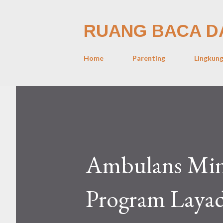
RUANG BACA D
Home
Parenting
Lingkun
Ambulans Min
Program Laya