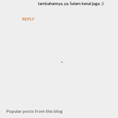
tambahannya, ya. Salam kenal juga. :)
REPLY
P
o
s
Popular posts from this blog
t