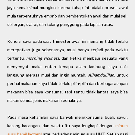
jaga semaksimal mungkin karena tahap ini adalah proses awal
mula terbentuknya embrio dan pembentukan awal dari mulai sel-
sel organ, syaraf, dan tulang punggung pada lapisan atas.
Kondisi saya pada saat trimester awal ini memang tidak terlalu
merepotkan juga sebenarnya, mual hanya terjadi pada waktu
tertentu,
morning sickness
, dan ketika membaui sesuatu yang
menyengat maka entah kenapa asam lambung saya naik
langsung merasa mual dan ingin muntah.
Alhamdulillah,
untuk
perihal makanan saya tidak terlalu pilih-pilih dan berbagai asupan
makanan bisa saya konsumsi, tapi tentu tidak lantas saya bisa
makan semua jenis makanan seenaknya.
Pada masa kehamilan saya banyak mengkonsumsi buah, sayur,
kacang-kacangan, dan waktu itu saya lengkapi dengan
minum
susu hamil lactamil
atau terkadang minum susu UHT. Setiap pagi