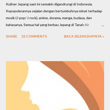
Kuliner Jepang saat ini semakin digandrungi di Indonesia.
Kepopulerannya sejalan dengan bertumbuhnya minat terhadap
musik (J-pop/ J-rock), anime, dorama, manga, budaya, dan
bahasanya. Semua hal yang berbau Jepang di Tanah Air
meningkat cukup signifikan. Bahkan restoran dan cafe saat ini
SHARE
32 COMMENTS
BACA SELENGKAPNYA »
banyak mengusung tema Jepang, menawarkan banyak pilihan
makanan dan menghadirkan nuansa Negeri Sakura. Kalau mau
buka bisnis, marketnya juga ternyata cukup luas di berbagai
kalangan. Kembali lagi bahas seputar kuliner Jepang, saya mau
kasih rekomendasi salah satu kedai/ resto Jepang favorit saya
sejak 2015-an, namanya OTW Sushi.