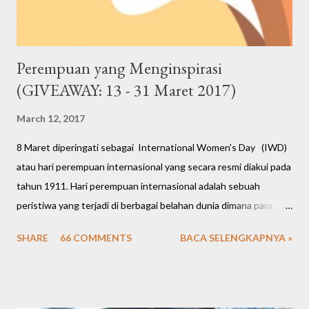
Perempuan yang Menginspirasi
(GIVEAWAY: 13 - 31 Maret 2017)
March 12, 2017
8 Maret diperingati sebagai International Women's Day (IWD)
atau hari perempuan internasional yang secara resmi diakui pada
tahun 1911. Hari perempuan internasional adalah sebuah
peristiwa yang terjadi di berbagai belahan dunia dimana para
perempuan membuka suara atas nama keadilan, keamanan, dan
SHARE
66 COMMENTS
BACA SELENGKAPNYA »
kesetaraan hak. Kini para perempuan berhasil mengukir berbagai
prestasi gemilang mulai dari bidang politik, ekonomi, sosial,
budaya hingga hukum. Peringatan hari perempuan internasional
tahun ini (ke-106) dirayakan di banyak negara di dunia dengan