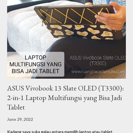
berbagai kegiatan seperti pertunjukan seni, konferensi, kegiatan
amal, kampanye, hingga pawai. Perempuan terlepas dari seorang
ibu rumah tangga, pebisnis, atau pekerja, menurut saya mereka
adalah manusia-manusia yang memiliki peran penting dalam
segala lini kehidupan. Saya percaya ada banyak perempuan yang
menginspirasi di sekitar kita. Dengan latar belakang tersebut,
dalam rangka syukuran 4 tahun blog Ze...
ASUS Vivobook 13 Slate OLED (T3300):
2-in-1 Laptop Multifungsi yang Bisa Jadi
Tablet
June 29, 2022
Kadang saya suka galau antara memilih laptop atau tablet,