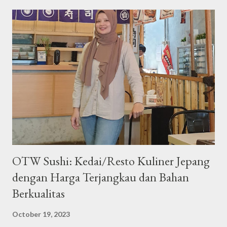
a
C
o
m
m
e
n
t
OTW Sushi: Kedai/Resto Kuliner Jepang
dengan Harga Terjangkau dan Bahan
Berkualitas
October 19, 2023