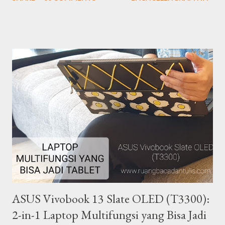
kesetaraan hak. Kini para perempuan berhasil mengukir berbagai
prestasi gemilang mulai dari bidang politik, ekonomi, sosial,
budaya hingga hukum. Peringatan hari perempuan internasional
tahun ini (ke-106) dirayakan di banyak negara di dunia dengan
berbagai kegiatan seperti pertunjukan seni, konferensi, kegiatan
amal, kampanye, hingga pawai. Perempuan terlepas dari seorang
ibu rumah tangga, pebisnis, atau pekerja, menurut saya mereka
adalah manusia-manusia yang memiliki peran penting dalam
segala lini kehidupan. Saya percaya ada banyak perempuan yang
menginspirasi di sekitar kita. Dengan latar belakang tersebut,
dalam rangka syukuran 4 tahun blog Ze...
ASUS Vivobook 13 Slate OLED (T3300):
2-in-1 Laptop Multifungsi yang Bisa Jadi