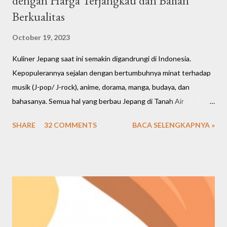
dengan Harga Terjangkau dan Bahan
Berkualitas
October 19, 2023
Kuliner Jepang saat ini semakin digandrungi di Indonesia.
Kepopulerannya sejalan dengan bertumbuhnya minat terhadap
musik (J-pop/ J-rock), anime, dorama, manga, budaya, dan
bahasanya. Semua hal yang berbau Jepang di Tanah Air
meningkat cukup signifikan. Bahkan restoran dan cafe saat ini
SHARE
32 COMMENTS
BACA SELENGKAPNYA »
banyak mengusung tema Jepang, menawarkan banyak pilihan
makanan dan menghadirkan nuansa Negeri Sakura. Kalau mau
buka bisnis, marketnya juga ternyata cukup luas di berbagai
kalangan. Kembali lagi bahas seputar kuliner Jepang, saya mau
kasih rekomendasi salah satu kedai/ resto Jepang favorit saya
sejak 2015-an, namanya OTW Sushi.