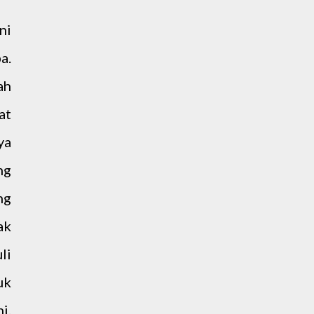
ni
a.
ah
at
ya
ng
ng
ak
li
uk
i.