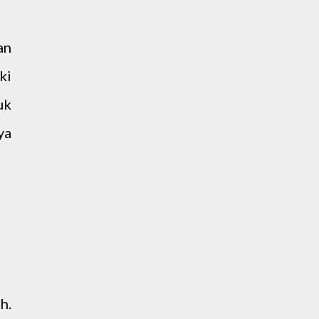
an
ki
uk
ya
h.