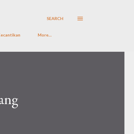
SEARCH
ecantikan
More…
ang