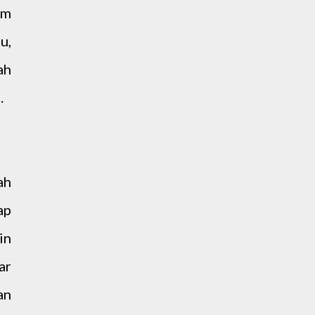
im
u,
ah
.
ah
ap
in
ar
an