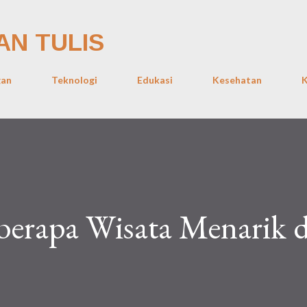
Skip to main content
AN TULIS
gan
Teknologi
Edukasi
Kesehatan
K
berapa Wisata Menarik d