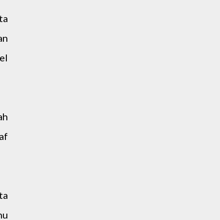
ta
an
el
ah
af
ta
hu