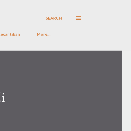
SEARCH
ecantikan
More…
i