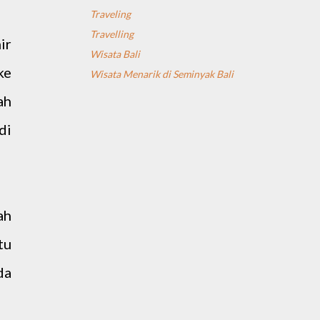
Traveling
Travelling
ir
Wisata Bali
ke
Wisata Menarik di Seminyak Bali
ah
di
ah
tu
da