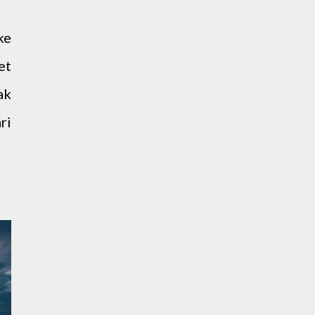
ke
et
ak
ri