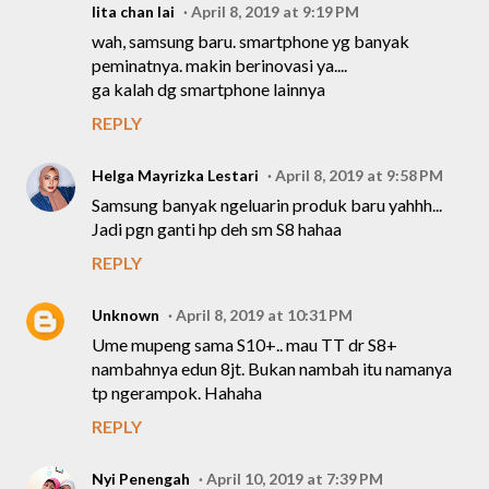
lita chan lai
April 8, 2019 at 9:19 PM
wah, samsung baru. smartphone yg banyak
peminatnya. makin berinovasi ya....
ga kalah dg smartphone lainnya
REPLY
Helga Mayrizka Lestari
April 8, 2019 at 9:58 PM
Samsung banyak ngeluarin produk baru yahhh...
Jadi pgn ganti hp deh sm S8 hahaa
REPLY
Unknown
April 8, 2019 at 10:31 PM
Ume mupeng sama S10+.. mau TT dr S8+
nambahnya edun 8jt. Bukan nambah itu namanya
tp ngerampok. Hahaha
REPLY
Nyi Penengah
April 10, 2019 at 7:39 PM