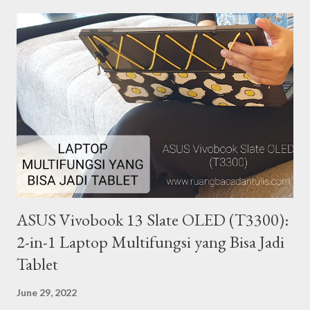
tahun ini (ke-106) dirayakan di banyak negara di dunia dengan
berbagai kegiatan seperti pertunjukan seni, konferensi, kegiatan
amal, kampanye, hingga pawai. Perempuan terlepas dari seorang
ibu rumah tangga, pebisnis, atau pekerja, menurut saya mereka
adalah manusia-manusia yang memiliki peran penting dalam
segala lini kehidupan. Saya percaya ada banyak perempuan yang
menginspirasi di sekitar kita. Dengan latar belakang tersebut,
dalam rangka syukuran 4 tahun blog Ze...
ASUS Vivobook 13 Slate OLED (T3300):
2-in-1 Laptop Multifungsi yang Bisa Jadi
Tablet
June 29, 2022