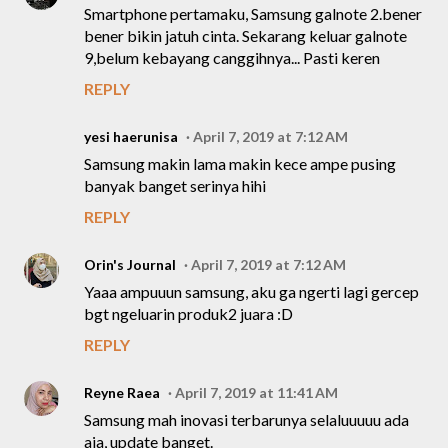
Smartphone pertamaku, Samsung galnote 2.bener
bener bikin jatuh cinta. Sekarang keluar galnote
9,belum kebayang canggihnya... Pasti keren
REPLY
yesi haerunisa
April 7, 2019 at 7:12 AM
Samsung makin lama makin kece ampe pusing
banyak banget serinya hihi
REPLY
Orin's Journal
April 7, 2019 at 7:12 AM
Yaaa ampuuun samsung, aku ga ngerti lagi gercep
bgt ngeluarin produk2 juara :D
REPLY
Reyne Raea
April 7, 2019 at 11:41 AM
Samsung mah inovasi terbarunya selaluuuuu ada
aja, update banget.