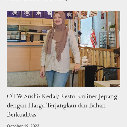
t
a
C
o
m
m
e
n
t
OTW Sushi: Kedai/Resto Kuliner Jepang
dengan Harga Terjangkau dan Bahan
Berkualitas
October 19, 2023