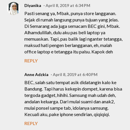
Diyanika
April 8, 2019 at 6:34 PM
Pasti senang ya, Mbak, punya store langganan.
Sejak di rumah langsung punya tujuan yang jelas.
Di Semarang ada juga semacam BEC gini, Mbak.
Alhamdulillah, dulu aku pas beli laptop ya
memuaskan. Tapi, pas balik lagi nganter tetangga,
maksud hati pengen berlangganan, eh, malah
office laptop e tetangga itu palsu. Kapok deh
REPLY
Anne Adzkia
April 8, 2019 at 6:40 PM
BEC, salah satu tempat asik didatangin kalo ke
Bandung. Tapi harus kekepin dompet, karena bisa
tergoda gadget, hihihi. Samsung mah udah deh,
andalan keluarga. Dari mulai suami dan anak2,
mulai ponsel sampe tab, idolanya samsung.
Kecuali aku, pake iphone sendirian, qiqiqiqi.
REPLY