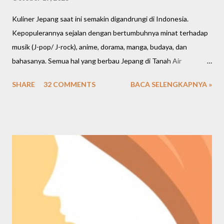
Kuliner Jepang saat ini semakin digandrungi di Indonesia.
Kepopulerannya sejalan dengan bertumbuhnya minat terhadap
musik (J-pop/ J-rock), anime, dorama, manga, budaya, dan
bahasanya. Semua hal yang berbau Jepang di Tanah Air
meningkat cukup signifikan. Bahkan restoran dan cafe saat ini
SHARE
32 COMMENTS
BACA SELENGKAPNYA »
banyak mengusung tema Jepang, menawarkan banyak pilihan
makanan dan menghadirkan nuansa Negeri Sakura. Kalau mau
buka bisnis, marketnya juga ternyata cukup luas di berbagai
kalangan. Kembali lagi bahas seputar kuliner Jepang, saya mau
kasih rekomendasi salah satu kedai/ resto Jepang favorit saya
sejak 2015-an, namanya OTW Sushi.