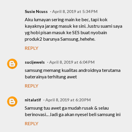
Susie Ncuss
April 8, 2019 at 5:34 PM
Aku lumayan sering main ke bec, tapi kok
kayaknya jarang masuk ke sini. Justru suami saya
yg hobi pisan masuk ke SES buat nyobain
produk2 barunya Samsung, hehehe.
REPLY
sucijewels
April 8, 2019 at 6:04 PM
samsung memang kualitas androidnya terutama
baterainya terhitung awet
REPLY
nitalatif
April 8, 2019 at 6:20 PM
Samsung tuu awet ga mudah rusak & selau
berinovasi... Jadi ga akan nyesel beli samsung ini
REPLY