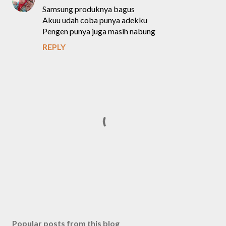
Samsung produknya bagus
Akuu udah coba punya adekku
Pengen punya juga masih nabung
REPLY
P
o
s
Popular posts from this blog