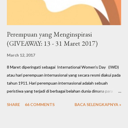
Perempuan yang Menginspirasi
(GIVEAWAY: 13 - 31 Maret 2017)
March 12, 2017
8 Maret diperingati sebagai International Women's Day (IWD)
atau hari perempuan internasional yang secara resmi diakui pada
tahun 1911. Hari perempuan internasional adalah sebuah
peristiwa yang terjadi di berbagai belahan dunia dimana para
perempuan membuka suara atas nama keadilan, keamanan, dan
SHARE
66 COMMENTS
BACA SELENGKAPNYA »
kesetaraan hak. Kini para perempuan berhasil mengukir berbagai
prestasi gemilang mulai dari bidang politik, ekonomi, sosial,
budaya hingga hukum. Peringatan hari perempuan internasional