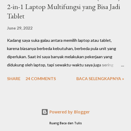
2-in-1 Laptop Multifungsi yang Bisa Jadi
Tablet
June 29, 2022
Kadang saya suka galau antara memilih laptop atau tablet,
karena biasanya berbeda kebutuhan, berbeda pula unit yang
diperlukan. Saat ini saya banyak melakukan pekerjaan yang
didukung oleh laptop, tapi sewaktu-waktu saya juga sering
memerlukan tablet untuk memudahkan presentasi ke klien atau
SHARE
24 COMMENTS
BACA SELENGKAPNYA »
mobilisasi, karna tablet terbilang lebih fleksibel dan saat santai
saya lebih nyaman menggunakan tablet untuk hiburan, main
game ringan atau bahkan nonton film/series di aplikasi
berlangganan sambil rebahan. Saat bekerja saya selalu membawa
Powered by Blogger
tas ransel berat berisi dua unit; laptop dan tablet. Sempat
terbayang kayaknya enak kalau ada unit laptop portable yang
Ruang Baca dan Tulis
bisa multifungsi jadi tablet juga. Media Sneak Peak - Vivobook