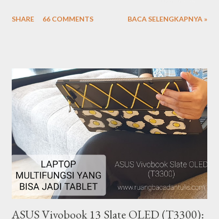
perempuan membuka suara atas nama keadilan, keamanan, dan
SHARE
66 COMMENTS
BACA SELENGKAPNYA »
kesetaraan hak. Kini para perempuan berhasil mengukir berbagai
prestasi gemilang mulai dari bidang politik, ekonomi, sosial,
budaya hingga hukum. Peringatan hari perempuan internasional
tahun ini (ke-106) dirayakan di banyak negara di dunia dengan
berbagai kegiatan seperti pertunjukan seni, konferensi, kegiatan
amal, kampanye, hingga pawai. Perempuan terlepas dari seorang
ibu rumah tangga, pebisnis, atau pekerja, menurut saya mereka
adalah manusia-manusia yang memiliki peran penting dalam
segala lini kehidupan. Saya percaya ada banyak perempuan yang
menginspirasi di sekitar kita. Dengan latar belakang tersebut,
dalam rangka syukuran 4 tahun blog Ze...
ASUS Vivobook 13 Slate OLED (T3300):