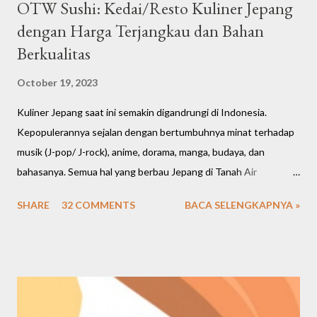
OTW Sushi: Kedai/Resto Kuliner Jepang
dengan Harga Terjangkau dan Bahan
Berkualitas
October 19, 2023
Kuliner Jepang saat ini semakin digandrungi di Indonesia.
Kepopulerannya sejalan dengan bertumbuhnya minat terhadap
musik (J-pop/ J-rock), anime, dorama, manga, budaya, dan
bahasanya. Semua hal yang berbau Jepang di Tanah Air
meningkat cukup signifikan. Bahkan restoran dan cafe saat ini
SHARE
32 COMMENTS
BACA SELENGKAPNYA »
banyak mengusung tema Jepang, menawarkan banyak pilihan
makanan dan menghadirkan nuansa Negeri Sakura. Kalau mau
buka bisnis, marketnya juga ternyata cukup luas di berbagai
kalangan. Kembali lagi bahas seputar kuliner Jepang, saya mau
kasih rekomendasi salah satu kedai/ resto Jepang favorit saya
sejak 2015-an, namanya OTW Sushi.