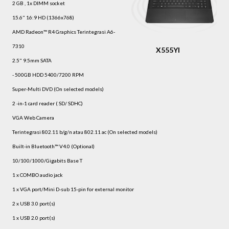
2 GB , 1x DIMM socket
15.6" 16:9 HD (1366x768)
AMD Radeon™ R4 Graphics Terintegrasi A6-
7310
X555YI
2.5" 9.5mm SATA
- 500GB HDD 5400/7200 RPM
Super-Multi DVD (On selected models)
2 -in-1 card reader ( SD/ SDHC)
VGA Web Camera
Terintegrasi 802.11 b/g/n atau 802.11 ac (On selected models)
Built-in Bluetooth™ V4.0 (Optional)
10/100/1000/Gigabits Base T
1 x COMBO audio jack
1 x VGA port/Mini D-sub 15-pin for external monitor
2 x USB 3.0 port(s)
1 x USB 2.0 port(s)