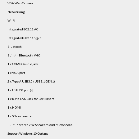
VGA Web Camera
Networking
Wi-Fi
Integrated 802.11 AC
Integrated 802.11b/g/n
Bluetooth
Built-in Bluetooth V4.0
1 x COMBO audio jack
1 x VGA port
2 x Type A USB3.0 (USB3.1 GEN1)
1 x USB 2.0 port(s)
1 x RJ45 LAN Jack for LAN insert
1 x HDMI
1 x SD card reader
Built-in Stereo 2 W Speakers And Microphone
Support Windows 10 Cortana