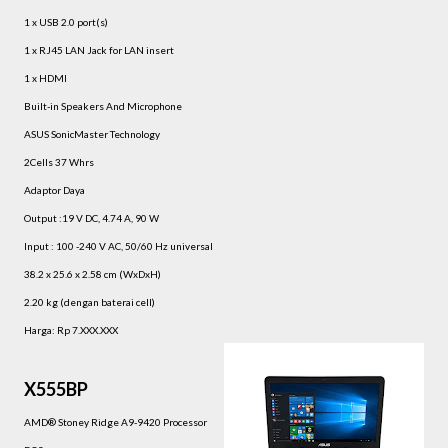
1 x USB 2.0 port(s)
1 x RJ45 LAN Jack for LAN insert
1 x HDMI
Built-in Speakers And Microphone
ASUS SonicMaster Technology
2Cells 37 Whrs
Adaptor Daya
Output :19 V DC, 4.74 A, 90 W
Input : 100 -240 V AC, 50/60 Hz universal
38.2 x 25.6 x 2.58 cm (WxDxH)
2.20 kg (dengan baterai cell)
Harga: Rp 7.XXX.XXX
X555BP
AMD® Stoney Ridge A9-9420 Processor