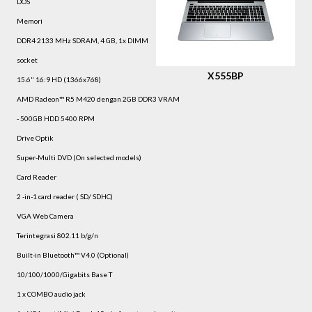
DOS
Memori
DDR4 2133 MHz SDRAM, 4 GB, 1x DIMM
socket
X555BP
15.6" 16:9 HD (1366x768)
AMD Radeon™ R5 M420 dengan 2GB DDR3 VRAM
- 500GB HDD 5400 RPM
Drive Optik
Super-Multi DVD (On selected models)
Card Reader
2 -in-1 card reader ( SD/ SDHC)
VGA Web Camera
Terintegrasi 802.11 b/g/n
Built-in Bluetooth™ V4.0 (Optional)
10/100/1000/Gigabits Base T
1 x COMBO audio jack