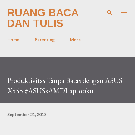
Skip to main content
RUANG BACA
DAN TULIS
Home
Parenting
More…
Produktivitas Tanpa Batas dengan ASUS
X555 #ASUSxAMDLaptopku
September 21, 2018