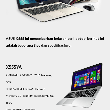
ASUS X555 ini mengeluarkan belasan seri laptop, berikut ini
adalah beberapa tipe dan spesifikasinya:
X555YA
AMD® APU A6-7310/E1-7010 Processor,
DOS
DDR3 1600 MHz SDRAM, OnBoard
Memory 2 GB , 1x DIMM socket, DIMM Up
to 8 G
15.6" 16:9 HD (1366x768)