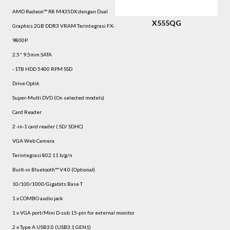
AMD Radeon™ R8 M435DX dengan Dual
X555QG
Graphics 2GB DDR3 VRAM Terintegrasi FX-
9800P
2.5" 9.5mm SATA
- 1TB HDD 5400 RPM SSD
Drive Optik
Super-Multi DVD (On selected models)
Card Reader
2 -in-1 card reader ( SD/ SDHC)
VGA Web Camera
Terintegrasi 802.11 b/g/n
Built-in Bluetooth™ V4.0 (Optional)
10/100/1000/Gigabits Base T
1 x COMBO audio jack
1 x VGA port/Mini D-sub 15-pin for external monitor
2 x Type A USB3.0 (USB3.1 GEN1)