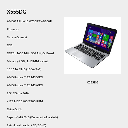
X555DG
AMD® APU A10-8700P/FX-8800P
Processor
Sistem Operasi
DOS
DDR3L 1600 MHz SDRAM, OnBoard
Memory 4 GB , 1x DIMM socket
15.6" 16:9 HD (1366x768)
AMD Radeon™ R8 M350DX
X555DG
AMD Radeon™ R6 M340DX
2.5" 9.5mm SATA
- 1TB HDD 5400/7200 RPM
Drive Optik
Super-Multi DVD (On selected models)
2 -in-1 card reader ( SD/ SDHC)