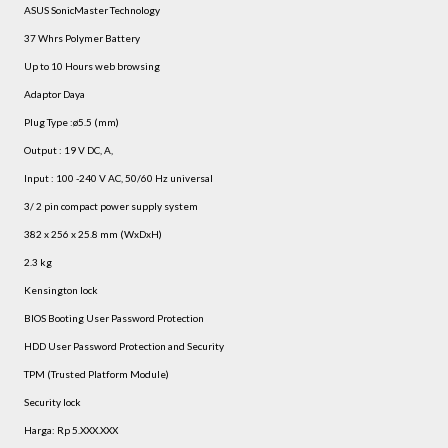
ASUS SonicMaster Technology
37 Whrs Polymer Battery
Up to 10 Hours web browsing
Adaptor Daya
Plug Type :ø5.5 (mm)
Output : 19 V DC, A,
Input : 100 -240 V AC, 50/60 Hz universal
3/ 2 pin compact power supply system
382 x 256 x 25.8 mm (WxDxH)
2.3 kg
Kensington lock
BIOS Booting User Password Protection
HDD User Password Protection and Security
TPM (Trusted Platform Module)
Security lock
Harga: Rp 5.XXX.XXX