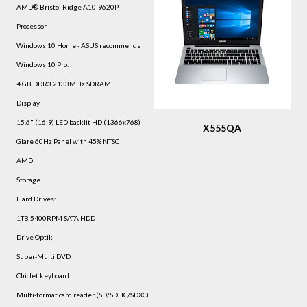
AMD® Bristol Ridge A10-9620P
Processor
Windows 10 Home - ASUS recommends
Windows 10 Pro.
4 GB DDR3 2133MHz SDRAM
Display
15.6" (16:9) LED backlit HD (1366x768)
X555QA
Glare 60Hz Panel with 45% NTSC
AMD
Storage
Hard Drives:
1TB 5400RPM SATA HDD
Drive Optik
Super-Multi DVD
Chiclet keyboard
Multi-format card reader (SD/SDHC/SDXC)