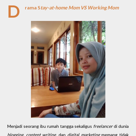
D
rama S
tay-at-home Mom VS Working Mom
Menjadi seorang ibu rumah tangga sekaligus
freelancer
di dunia
blogging
,
content writing,
dan
digital marketing
memang tidak