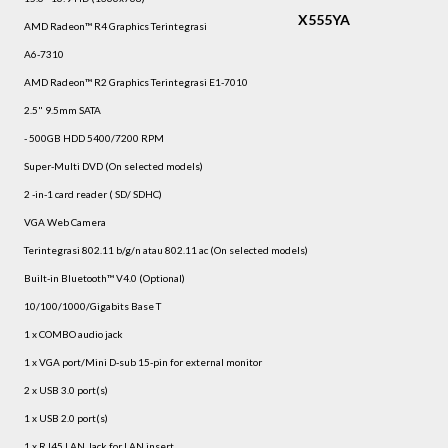
X555YA
AMD Radeon™ R4 Graphics Terintegrasi
A6-7310
AMD Radeon™ R2 Graphics Terintegrasi E1-7010
2.5" 9.5mm SATA
- 500GB HDD 5400/7200 RPM
Super-Multi DVD (On selected models)
2 -in-1 card reader ( SD/ SDHC)
VGA Web Camera
Terintegrasi 802.11 b/g/n atau 802.11 ac (On selected models)
Built-in Bluetooth™ V4.0 (Optional)
10/100/1000/Gigabits Base T
1 x COMBO audio jack
1 x VGA port/Mini D-sub 15-pin for external monitor
2 x USB 3.0 port(s)
1 x USB 2.0 port(s)
1 x RJ45 LAN Jack for LAN insert