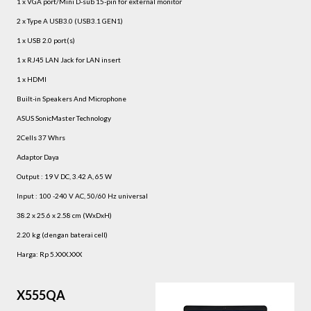
1 x VGA port/Mini D-sub 15-pin for external monitor
2 x Type A USB3.0 (USB3.1 GEN1)
1 x USB 2.0 port(s)
1 x RJ45 LAN Jack for LAN insert
1 x HDMI
Built-in Speakers And Microphone
ASUS SonicMaster Technology
2Cells 37 Whrs
Adaptor Daya
Output : 19 V DC, 3.42 A, 65 W
Input : 100 -240 V AC, 50/60 Hz universal
38.2 x 25.6 x 2.58 cm (WxDxH)
2.20 kg (dengan baterai cell)
Harga: Rp 5.XXX.XXX
X555QA