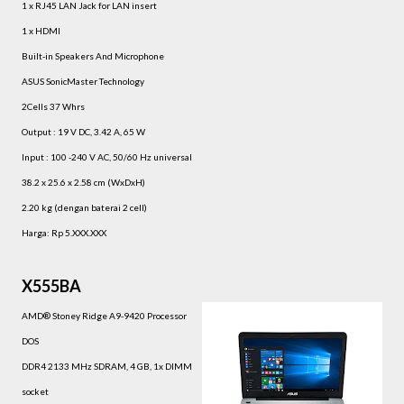
1 x RJ45 LAN Jack for LAN insert
1 x HDMI
Built-in Speakers And Microphone
ASUS SonicMaster Technology
2Cells 37 Whrs
Output : 19 V DC, 3.42 A, 65 W
Input : 100 -240 V AC, 50/60 Hz universal
38.2 x 25.6 x 2.58 cm (WxDxH)
2.20 kg (dengan baterai 2 cell)
Harga: Rp 5.XXX.XXX
X555BA
AMD® Stoney Ridge A9-9420 Processor
DOS
DDR4 2133 MHz SDRAM, 4 GB, 1x DIMM
socket