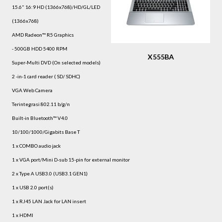
15.6" 16:9 HD (1366x768)/HD/GL/LED
(1366x768)
AMD Radeon™ R5 Graphics
- 500GB HDD 5400 RPM
X555BA
Super-Multi DVD (On selected models)
2 -in-1 card reader ( SD/ SDHC)
VGA Web Camera
Terintegrasi 802.11 b/g/n
Built-in Bluetooth™ V4.0
10/100/1000/Gigabits Base T
1 x COMBO audio jack
1 x VGA port/Mini D-sub 15-pin for external monitor
2 x Type A USB3.0 (USB3.1 GEN1)
1 x USB 2.0 port(s)
1 x RJ45 LAN Jack for LAN insert
1 x HDMI