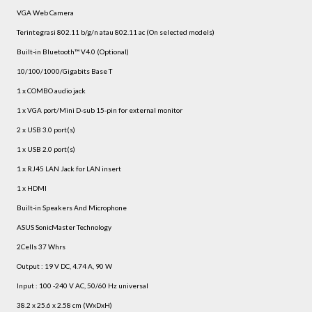
VGA Web Camera
Terintegrasi 802.11 b/g/n atau 802.11 ac (On selected models)
Built-in Bluetooth™ V4.0 (Optional)
10/100/1000/Gigabits Base T
1 x COMBO audio jack
1 x VGA port/Mini D-sub 15-pin for external monitor
2 x USB 3.0 port(s)
1 x USB 2.0 port(s)
1 x RJ45 LAN Jack for LAN insert
1 x HDMI
Built-in Speakers And Microphone
ASUS SonicMaster Technology
2Cells 37 Whrs
Output : 19 V DC, 4.74 A, 90 W
Input : 100 -240 V AC, 50/60 Hz universal
38.2 x 25.6 x 2.58 cm (WxDxH)