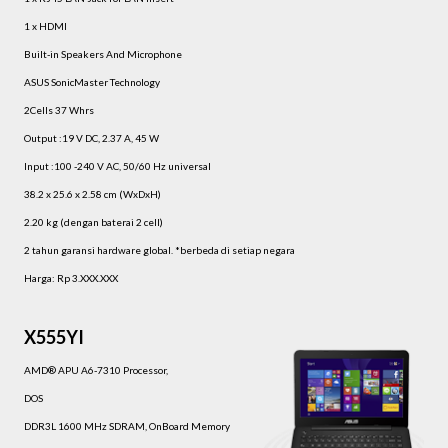
1 x HDMI
Built-in Speakers And Microphone
ASUS SonicMaster Technology
2Cells 37 Whrs
Output :19 V DC, 2.37 A, 45 W
Input :100 -240 V AC, 50/60 Hz universal
38.2 x 25.6 x 2.58 cm (WxDxH)
2.20 kg (dengan baterai 2 cell)
2 tahun garansi hardware global. *berbeda di setiap negara
Harga: Rp 3.XXX.XXX
X555YI
AMD® APU A6-7310 Processor,
DOS
DDR3L 1600 MHz SDRAM, OnBoard Memory