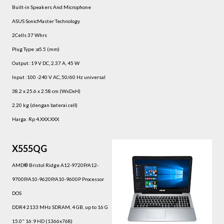
Built-in Speakers And Microphone
ASUS SonicMaster Technology
2Cells 37 Whrs
Plug Type :ø5.5 (mm)
Output :19 V DC, 2.37 A, 45 W
Input :100 -240 V AC, 50/60 Hz universal
38.2 x 25.6 x 2.58 cm (WxDxH)
2.20 kg (dengan baterai cell)
Harga: Rp 4.XXX.XXX
X555QG
AMD® Bristol Ridge A12-9720P/A12-
9700P/A10-9620P/A10-9600P Processor
DOS
DDR4 2133 MHz SDRAM, 4 GB, up to 16 G
15.0" 16:9 HD (1366x768)