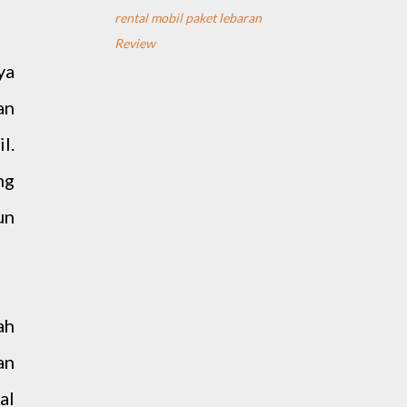
rental mobil paket lebaran
Review
ya
an
l.
ng
un
ah
an
al