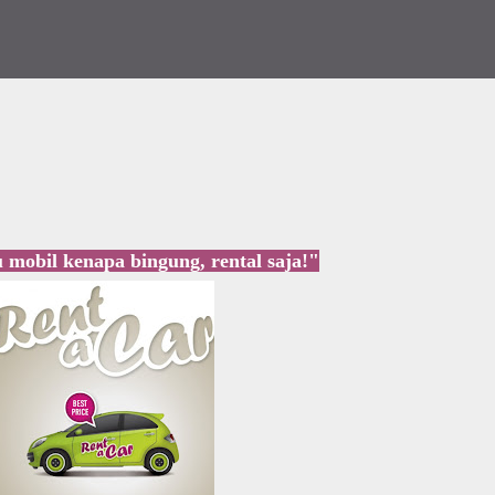
lu mobil kenapa bingung, rental saja!"