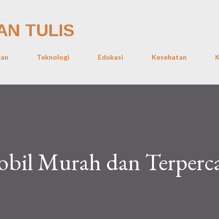
Skip to main content
AN TULIS
gan
Teknologi
Edukasi
Kesehatan
K
bil Murah dan Terperca