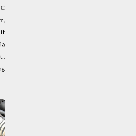
SC
m,
it
ia
u,
ng