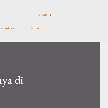
SEARCH
ecantikan
More…
ya di