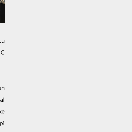
tu
SC
an
al
ke
pi