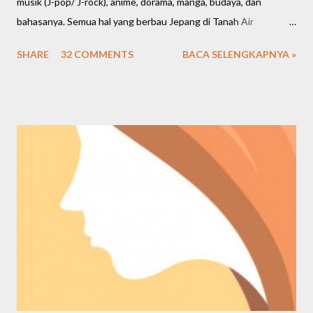
musik (J-pop/ J-rock), anime, dorama, manga, budaya, dan
bahasanya. Semua hal yang berbau Jepang di Tanah Air
meningkat cukup signifikan. Bahkan restoran dan cafe saat ini
SHARE
32 COMMENTS
BACA SELENGKAPNYA »
banyak mengusung tema Jepang, menawarkan banyak pilihan
makanan dan menghadirkan nuansa Negeri Sakura. Kalau mau
buka bisnis, marketnya juga ternyata cukup luas di berbagai
kalangan. Kembali lagi bahas seputar kuliner Jepang, saya mau
kasih rekomendasi salah satu kedai/ resto Jepang favorit saya
sejak 2015-an, namanya OTW Sushi.