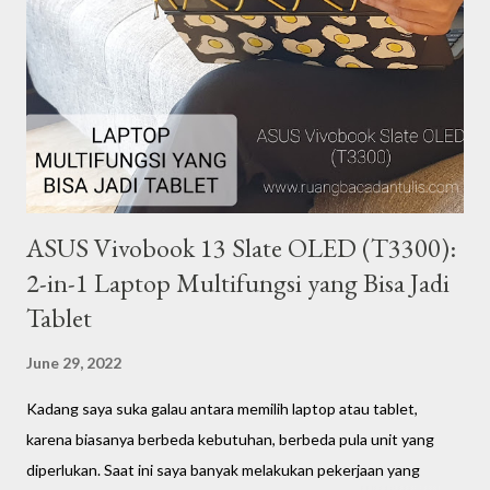
ibu rumah tangga, pebisnis, atau pekerja, menurut saya mereka
adalah manusia-manusia yang memiliki peran penting dalam
segala lini kehidupan. Saya percaya ada banyak perempuan yang
menginspirasi di sekitar kita. Dengan latar belakang tersebut,
dalam rangka syukuran 4 tahun blog Ze...
ASUS Vivobook 13 Slate OLED (T3300):
2-in-1 Laptop Multifungsi yang Bisa Jadi
Tablet
June 29, 2022
Kadang saya suka galau antara memilih laptop atau tablet,
karena biasanya berbeda kebutuhan, berbeda pula unit yang
diperlukan. Saat ini saya banyak melakukan pekerjaan yang