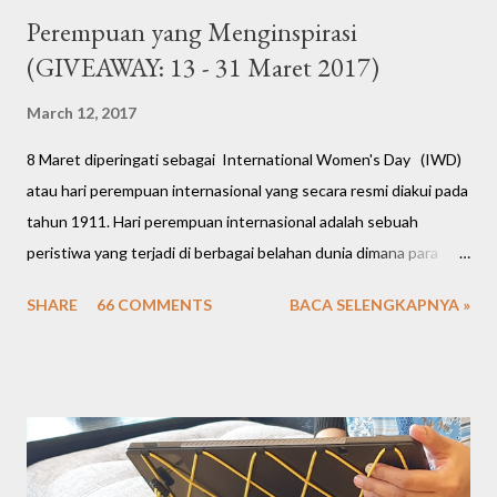
Perempuan yang Menginspirasi
(GIVEAWAY: 13 - 31 Maret 2017)
March 12, 2017
8 Maret diperingati sebagai International Women's Day (IWD)
atau hari perempuan internasional yang secara resmi diakui pada
tahun 1911. Hari perempuan internasional adalah sebuah
peristiwa yang terjadi di berbagai belahan dunia dimana para
perempuan membuka suara atas nama keadilan, keamanan, dan
SHARE
66 COMMENTS
BACA SELENGKAPNYA »
kesetaraan hak. Kini para perempuan berhasil mengukir berbagai
prestasi gemilang mulai dari bidang politik, ekonomi, sosial,
budaya hingga hukum. Peringatan hari perempuan internasional
tahun ini (ke-106) dirayakan di banyak negara di dunia dengan
berbagai kegiatan seperti pertunjukan seni, konferensi, kegiatan
amal, kampanye, hingga pawai. Perempuan terlepas dari seorang