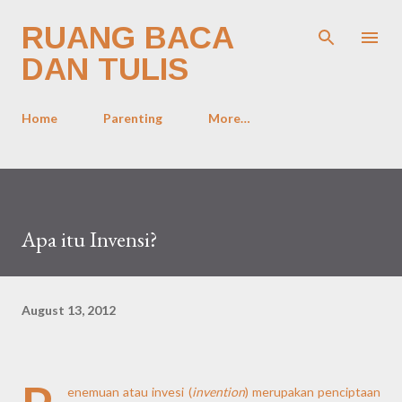
Skip to main content
RUANG BACA
DAN TULIS
Home
Parenting
More…
Apa itu Invensi?
August 13, 2012
enemuan atau invesi (
invention
) merupakan penciptaan