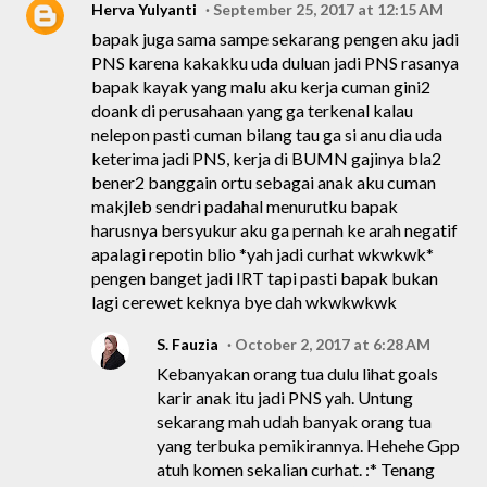
Herva Yulyanti
September 25, 2017 at 12:15 AM
bapak juga sama sampe sekarang pengen aku jadi
PNS karena kakakku uda duluan jadi PNS rasanya
bapak kayak yang malu aku kerja cuman gini2
doank di perusahaan yang ga terkenal kalau
nelepon pasti cuman bilang tau ga si anu dia uda
keterima jadi PNS, kerja di BUMN gajinya bla2
bener2 banggain ortu sebagai anak aku cuman
makjleb sendri padahal menurutku bapak
harusnya bersyukur aku ga pernah ke arah negatif
apalagi repotin blio *yah jadi curhat wkwkwk*
pengen banget jadi IRT tapi pasti bapak bukan
lagi cerewet keknya bye dah wkwkwkwk
S. Fauzia
October 2, 2017 at 6:28 AM
Kebanyakan orang tua dulu lihat goals
karir anak itu jadi PNS yah. Untung
sekarang mah udah banyak orang tua
yang terbuka pemikirannya. Hehehe Gpp
atuh komen sekalian curhat. :* Tenang