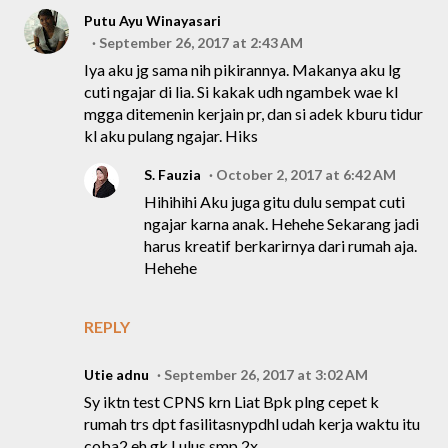
Putu Ayu Winayasari
September 26, 2017 at 2:43 AM
Iya aku jg sama nih pikirannya. Makanya aku lg
cuti ngajar di lia. Si kakak udh ngambek wae kl
mgga ditemenin kerjain pr, dan si adek kburu tidur
kl aku pulang ngajar. Hiks
S. Fauzia
October 2, 2017 at 6:42 AM
Hihihihi Aku juga gitu dulu sempat cuti
ngajar karna anak. Hehehe Sekarang jadi
harus kreatif berkarirnya dari rumah aja.
Hehehe
REPLY
Utie adnu
September 26, 2017 at 3:02 AM
Sy iktn test CPNS krn Liat Bpk plng cepet k
rumah trs dpt fasilitasnypdhl udah kerja waktu itu
coba2 eh gk Lulus smp 2x..