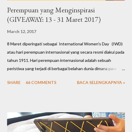
Perempuan yang Menginspirasi
(GIVEAWAY: 13 - 31 Maret 2017)
March 12, 2017
8 Maret diperingati sebagai International Women's Day (IWD)
atau hari perempuan internasional yang secara resmi diakui pada
tahun 1911. Hari perempuan internasional adalah sebuah
peristiwa yang terjadi di berbagai belahan dunia dimana para
perempuan membuka suara atas nama keadilan, keamanan, dan
SHARE
66 COMMENTS
BACA SELENGKAPNYA »
kesetaraan hak. Kini para perempuan berhasil mengukir berbagai
prestasi gemilang mulai dari bidang politik, ekonomi, sosial,
budaya hingga hukum. Peringatan hari perempuan internasional
tahun ini (ke-106) dirayakan di banyak negara di dunia dengan
berbagai kegiatan seperti pertunjukan seni, konferensi, kegiatan
amal, kampanye, hingga pawai. Perempuan terlepas dari seorang