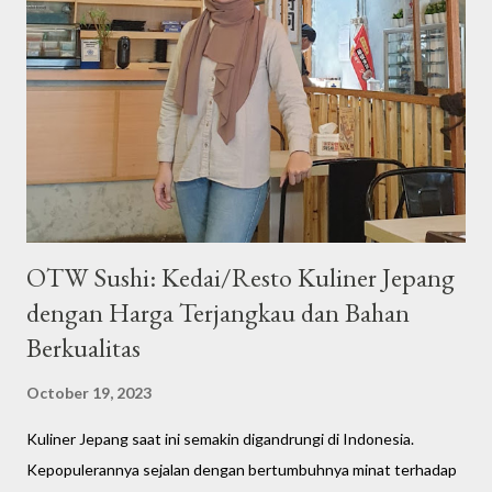
m
m
e
n
t
OTW Sushi: Kedai/Resto Kuliner Jepang
dengan Harga Terjangkau dan Bahan
Berkualitas
October 19, 2023
Kuliner Jepang saat ini semakin digandrungi di Indonesia.
Kepopulerannya sejalan dengan bertumbuhnya minat terhadap