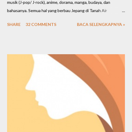
musik (J-pop/ J-rock), anime, dorama, manga, budaya, dan
bahasanya. Semua hal yang berbau Jepang di Tanah Air
meningkat cukup signifikan. Bahkan restoran dan cafe saat ini
SHARE
32 COMMENTS
BACA SELENGKAPNYA »
banyak mengusung tema Jepang, menawarkan banyak pilihan
makanan dan menghadirkan nuansa Negeri Sakura. Kalau mau
buka bisnis, marketnya juga ternyata cukup luas di berbagai
kalangan. Kembali lagi bahas seputar kuliner Jepang, saya mau
kasih rekomendasi salah satu kedai/ resto Jepang favorit saya
sejak 2015-an, namanya OTW Sushi.