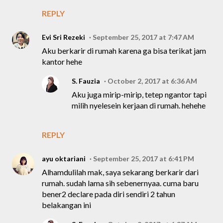
REPLY
Evi Sri Rezeki
September 25, 2017 at 7:47 AM
Aku berkarir di rumah karena ga bisa terikat jam
kantor hehe
S. Fauzia
October 2, 2017 at 6:36 AM
Aku juga mirip-mirip, tetep ngantor tapi
milih nyelesein kerjaan di rumah. hehehe
REPLY
ayu oktariani
September 25, 2017 at 6:41 PM
Alhamdulilah mak, saya sekarang berkarir dari
rumah. sudah lama sih sebenernyaa. cuma baru
bener2 declare pada diri sendiri 2 tahun
belakangan ini