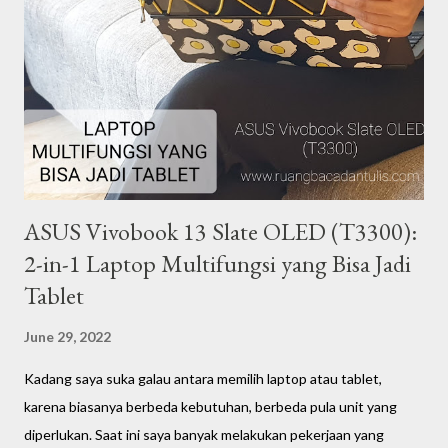
ibu rumah tangga, pebisnis, atau pekerja, menurut saya mereka
adalah manusia-manusia yang memiliki peran penting dalam
segala lini kehidupan. Saya percaya ada banyak perempuan yang
menginspirasi di sekitar kita. Dengan latar belakang tersebut,
dalam rangka syukuran 4 tahun blog Ze...
ASUS Vivobook 13 Slate OLED (T3300):
2-in-1 Laptop Multifungsi yang Bisa Jadi
Tablet
June 29, 2022
Kadang saya suka galau antara memilih laptop atau tablet,
karena biasanya berbeda kebutuhan, berbeda pula unit yang
diperlukan. Saat ini saya banyak melakukan pekerjaan yang