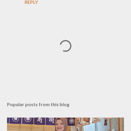
REPLY
P
o
s
Popular posts from this blog
t
a
C
o